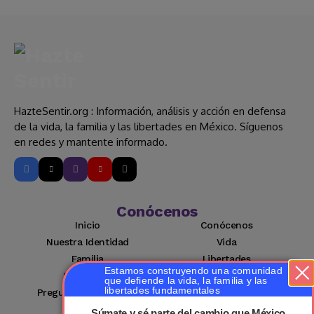
HazteSentir.org : Información, análisis y acción en defensa
de la vida, la familia y las libertades en México. Síguenos
en redes y mantente informado.
Conócenos
Inicio
Conócenos
Nuestra Identidad
Vida
Familia
Libertades
Estamos construyendo una comunidad
Suscríbete
Mi cuenta
que defiende la vida, la familia y las
libertades fundamentales
Preguntas Frecuentes
Contacto
Súmate y sé parte del cambio que México