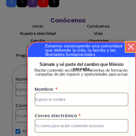
Conócenos
Inicio
Conócenos
Nuestra Identidad
Vida
Familia
Libertades
Estamos construyendo una comunidad
Suscríbete
Mi cuenta
que defiende la vida, la familia y las
libertades fundamentales
Preguntas Frecuentes
Contacto
Súmate y sé parte del cambio que México
necesita.
Recibe contenido exclusivo, herramientas de formación,
Suscribete a nuestro boletin
campañas de alto impacto y oportunidades para actuar
Suscripcion
Nombre:
*
Suscripcion
Nombre:
*
HS
HS
2025
Correo electrónico
*
2025
Correo electrónico
*
Acepto el aviso de privacidad