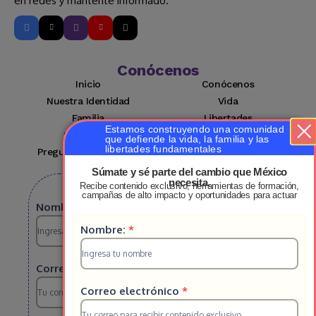
en redes y mantente informado.
Conócenos
Inicio
Conócenos
Nuestra Identidad
Vida
Familia
Libertades
Estamos construyendo una comunidad
Suscríbete
Mi cuenta
que defiende la vida, la familia y las
libertades fundamentales
Preguntas Frecuentes
Contacto
Súmate y sé parte del cambio que México
necesita.
Recibe contenido exclusivo, herramientas de formación,
Suscribete a nuestro boletin
campañas de alto impacto y oportunidades para actuar
Suscripcion
Nombre:
*
Suscripcion
Nombre:
*
HS
HS
2025
Correo electrónico
*
2025
Correo electrónico
*