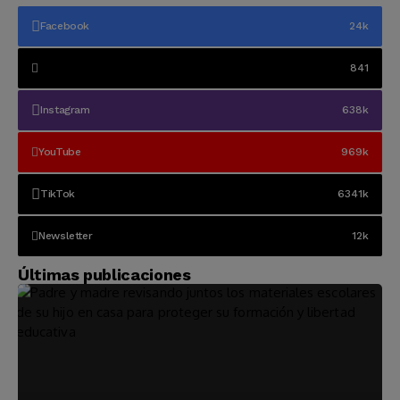
Facebook
24k
841
Instagram
638k
YouTube
969k
TikTok
6341k
Newsletter
12k
Últimas publicaciones