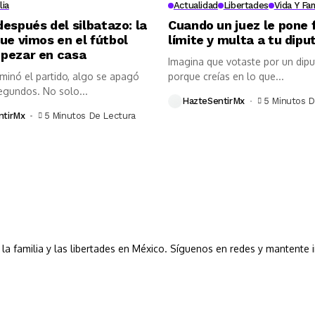
lia
Actualidad
Libertades
Vida Y Fam
espués del silbatazo: la
Cuando un juez le pone 
ue vimos en el fútbol
límite y multa a tu dipu
pezar en casa
Imagina que votaste por un dipu
minó el partido, algo se apagó
porque creías en lo que...
egundos. No solo...
HazteSentirMx
5 Minutos D
ntirMx
5 Minutos De Lectura
a, la familia y las libertades en México. Síguenos en redes y mantente