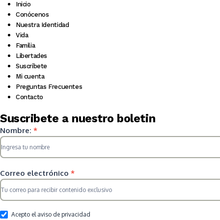
Inicio
Conócenos
Nuestra Identidad
Vida
Familia
Libertades
Suscríbete
Mi cuenta
Preguntas Frecuentes
Contacto
Suscribete a nuestro boletin
Suscripcion
Nombre:
*
HS
2025
Correo electrónico
*
Acepto el aviso de privacidad