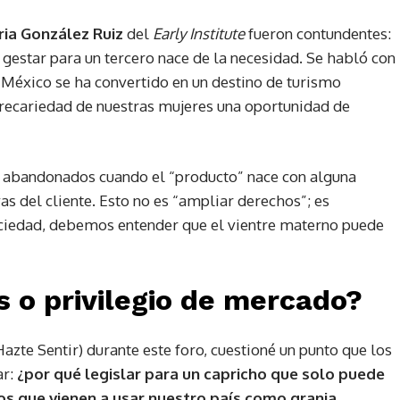
ria González Ruiz
del
Early Institute
fueron contundentes:
e gestar para un tercero nace de la necesidad. Se habló con
. México se ha convertido en un destino de turismo
precariedad de nuestras mujeres una oportunidad de
s abandonados cuando el “producto” nace con alguna
s del cliente. Esto no es “ampliar derechos”; es
ciedad, debemos entender que el vientre materno puede
s o privilegio de mercado?
zte Sentir) durante este foro, cuestioné un punto que los
ar:
¿por qué legislar para un capricho que solo puede
os que vienen a usar nuestro país como granja