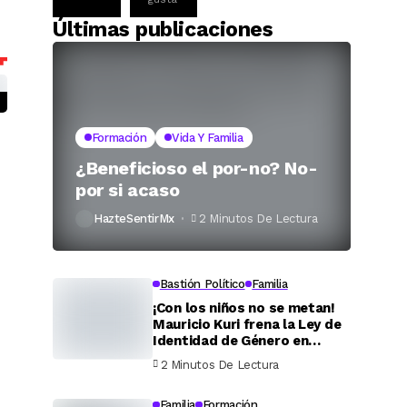
Últimas publicaciones
Formación
Vida Y Familia
¿Beneficioso el por-no? No-
por si acaso
HazteSentirMx
2 Minutos De Lectura
Bastión Político
Familia
¡Con los niños no se metan!
Mauricio Kuri frena la Ley de
Identidad de Género en
Querétaro
2 Minutos De Lectura
Familia
Formación