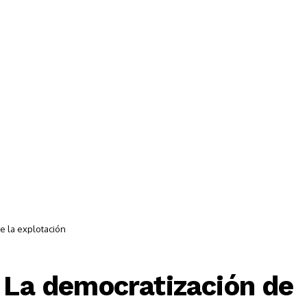

Acciones Y Campañas ✊
Multimedia 🎥
Únete 
e la explotación
: La democratización de