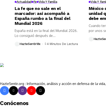
Actualidad
Fe
Vida Y Familia
Vida Y Fami
La fe que no sale en el
México d
marcador: así acompañó a
unidad q
España rumbo a la final del
debe em
Mundial 2026
Cuando ter
España está en la final del Mundial 2026.
por unos s
Lo consiguió después de...
HazteSe
HazteSentirMx
4 Minutos De Lectura
HazteSentir.org : Información, análisis y acción en defensa de la vid
Conócenos