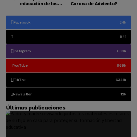
educación de los
Corona de Adviento?
hijos es dedicarles
tiempo”
Facebook
24k
841
Instagram
638k
YouTube
969k
TikTok
6341k
Newsletter
12k
Últimas publicaciones