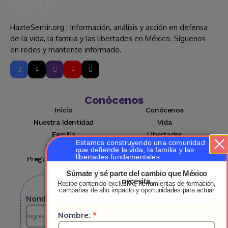
HazteSentir.org : Información, análisis y acción en defensa
de la vida, la familia y las libertades en México. Síguenos
en redes y mantente informado.
Conócenos
Inicio
Conócenos
Nuestra Identidad
Vida
Familia
Libertades
Estamos construyendo una comunidad
Suscríbete
Mi cuenta
que defiende la vida, la familia y las
libertades fundamentales
Preguntas Frecuentes
Contacto
Súmate y sé parte del cambio que México
necesita.
Recibe contenido exclusivo, herramientas de formación,
Suscribete a nuestro boletin
campañas de alto impacto y oportunidades para actuar
Suscripcion
Nombre:
*
Suscripcion
Nombre:
*
HS