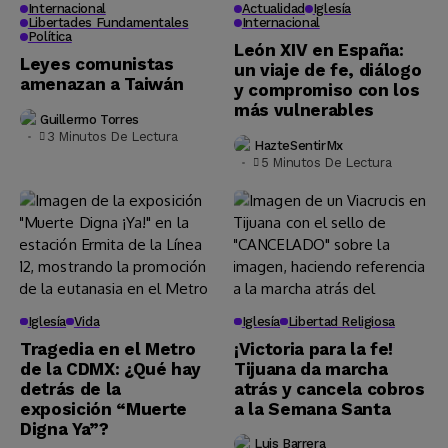
Internacional
Actualidad
Iglesía
Libertades Fundamentales
Internacional
Política
León XIV en España:
Leyes comunistas
un viaje de fe, diálogo
amenazan a Taiwán
y compromiso con los
más vulnerables
Guillermo Torres
3 Minutos De Lectura
HazteSentirMx
5 Minutos De Lectura
Iglesía
Vida
Iglesía
Libertad Religiosa
Tragedia en el Metro
¡Victoria para la fe!
de la CDMX: ¿Qué hay
Tijuana da marcha
detrás de la
atrás y cancela cobros
exposición “Muerte
a la Semana Santa
Digna Ya”?
Luis Barrera