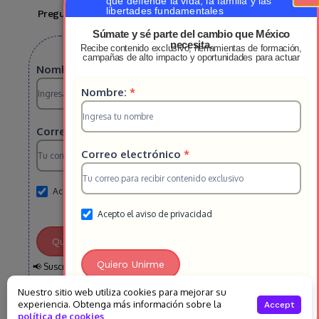
que defiende la vida, la familia y las
libertades fundamentales
Preguntas Frecuentes
Contacto
Súmate y sé parte del cambio que México
necesita.
Recibe contenido exclusivo, herramientas de formación,
Suscribete a nuestro boletin
campañas de alto impacto y oportunidades para actuar
Suscripcion
Nombre:
*
Suscripcion
Nombre:
*
HS
HS
2025
Correo electrónico
*
2025
Correo electrónico
*
Acepto el aviso de privacidad
Acepto el aviso de privacidad
Quiero Unirme
Quiero Unirme
📢 Suscríbete y recibe semanalmente información clave sobre la
defensa de la vida, la familia y las libertades en México
Nuestro sitio web utiliza cookies para mejorar su
experiencia. Obtenga más información sobre la
Accept
política de cookies