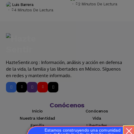
2 Minutos De Lectura
Luis Barrera
4 Minutos De Lectura
HazteSentir.org : Información, análisis y acción en defensa
de la vida, la familia y las libertades en México. Síguenos
en redes y mantente informado.
Conócenos
Inicio
Conócenos
Nuestra Identidad
Vida
Familia
Libertades
Estamos construyendo una comunidad
Suscríbete
Mi cuenta