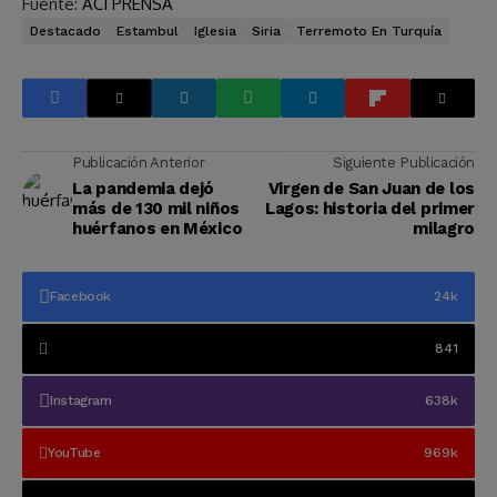
Fuente:
ACI PRENSA
Destacado
Estambul
Iglesia
Siria
Terremoto En Turquía
Publicación Anterior
Siguiente Publicación
La pandemia dejó
Virgen de San Juan de los
más de 130 mil niños
Lagos: historia del primer
huérfanos en México
milagro
Facebook
24k
841
Instagram
638k
YouTube
969k