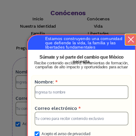
Conócenos
Inicio
Conócenos
Nuestra Identidad
Vida
Familia
Libertades
Estamos construyendo una comunidad
Suscríbete
Mi cuenta
que defiende la vida, la familia y las
libertades fundamentales
Preguntas Frecuentes
Contacto
Súmate y sé parte del cambio que México
necesita.
Recibe contenido exclusivo, herramientas de formación,
Suscribete a nuestro boletin
campañas de alto impacto y oportunidades para actuar
Suscripcion
Nombre:
*
Suscripcion
Nombre:
*
HS
HS
2025
Correo electrónico
*
2025
Correo electrónico
*
Acepto el aviso de privacidad
Acepto el aviso de privacidad