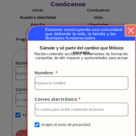
Conócenos
Inicio
Conócenos
Nuestra Identidad
Vida
Familia
Libertades
Estamos construyendo una comunidad
Suscríbete
Mi cuenta
que defiende la vida, la familia y las
libertades fundamentales
Preguntas Frecuentes
Contacto
Súmate y sé parte del cambio que México
necesita.
Recibe contenido exclusivo, herramientas de formación,
Suscribete a nuestro boletin
campañas de alto impacto y oportunidades para actuar
Suscripcion
Nombre:
*
Suscripcion
Nombre:
*
HS
HS
2025
Correo electrónico
*
2025
Correo electrónico
*
Acepto el aviso de privacidad
Acepto el aviso de privacidad