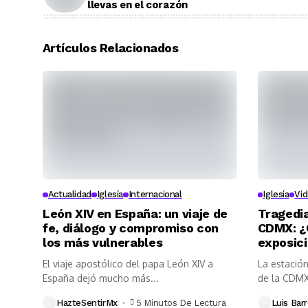
llevas en el corazón
Artículos Relacionados
Actualidad
Iglesía
Internacional
Iglesía
Vid
León XIV en España: un viaje de
Tragedia
fe, diálogo y compromiso con
CDMX: ¿
los más vulnerables
exposic
El viaje apostólico del papa León XIV a
La estación
España dejó mucho más...
de la CDMX
HazteSentirMx
5 Minutos De Lectura
Luis Barr