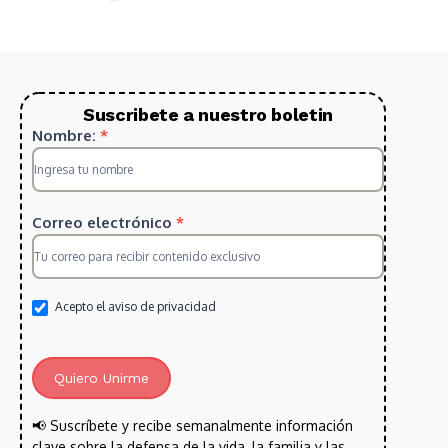
Suscribete a nuestro boletin
Suscripcion
Nombre:
*
HS
2025
Correo electrónico
*
Acepto el aviso de privacidad
Quiero Unirme
📢 Suscríbete y recibe semanalmente información
clave sobre la defensa de la vida, la familia y las