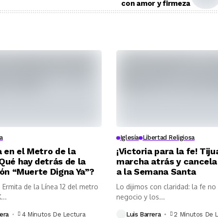
con amor y firmeza
a
Iglesía
Libertad Religiosa
 en el Metro de la
¡Victoria para la fe! Tij
Qué hay detrás de la
marcha atrás y cancela
ión “Muerte Digna Ya”?
a la Semana Santa
 Ermita de la Línea 12 del metro
Lo dijimos con claridad: la fe no
...
negocio y los...
era
4 Minutos De Lectura
Luis Barrera
2 Minutos De 