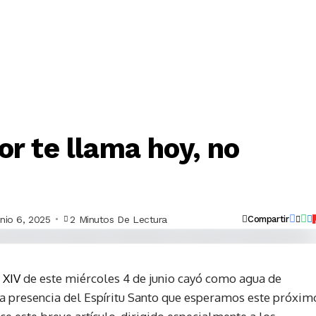
ciones Y Campañas ✊
Multimedia 🎥
Únete 🙌
D
r te llama hoy, no
nio 6, 2025
2 Minutos De Lectura
Compartir
 XIV
de este miércoles 4 de junio cayó como agua de
la presencia del Espíritu Santo que esperamos este próxim