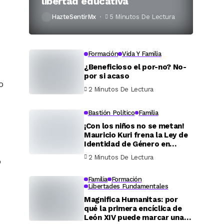
libertad educativa
HazteSentirMx
5 Minutos De Lectura
Formación
Vida Y Familia
¿Beneficioso el por-no? No-
por si acaso
o
2 Minutos De Lectura
Bastión Político
Familia
¡Con los niños no se metan!
Mauricio Kuri frena la Ley de
Identidad de Género en
Querétaro
2 Minutos De Lectura
”
Familia
Formación
Libertades Fundamentales
Magnifica Humanitas: por
qué la primera encíclica de
León XIV puede marcar una