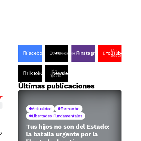
ona
Me
Facebook
Instagram
YouTube
24k
841
Seguidores
Seguidores
638k
969k
Lik
gusta
Me
TikTok
Newsletter
6341k
12k
Suscriptores
gusta
Últimas publicaciones
Actualidad
Formación
Libertades Fundamentales
Tus hijos no son del Estado:
o
la batalla urgente por la