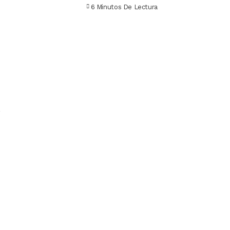
época
6 Minutos De Lectura
…