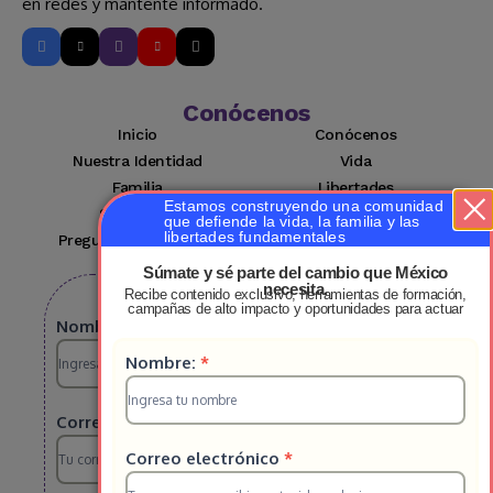
en redes y mantente informado.
Conócenos
Inicio
Conócenos
Nuestra Identidad
Vida
Familia
Libertades
Estamos construyendo una comunidad
Suscríbete
Mi cuenta
que defiende la vida, la familia y las
libertades fundamentales
Preguntas Frecuentes
Contacto
Súmate y sé parte del cambio que México
necesita.
Recibe contenido exclusivo, herramientas de formación,
Suscribete a nuestro boletin
campañas de alto impacto y oportunidades para actuar
Suscripcion
Nombre:
*
Suscripcion
Nombre:
*
HS
HS
2025
Correo electrónico
*
2025
Correo electrónico
*