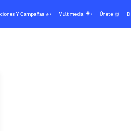
ciones Y Campañas ✊
Multimedia 🎥
Únete 🙌
D