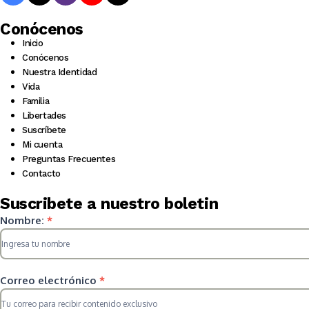
Conócenos
Inicio
Conócenos
Nuestra Identidad
Vida
Familia
Libertades
Suscríbete
Mi cuenta
Preguntas Frecuentes
Contacto
Suscribete a nuestro boletin
Suscripcion
Nombre:
*
HS
2025
Correo electrónico
*