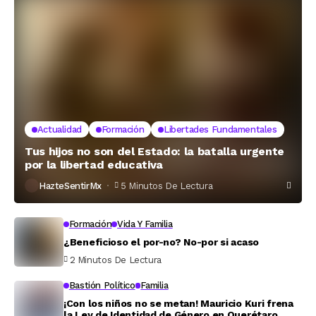
Actualidad
Formación
Libertades Fundamentales
Tus hijos no son del Estado: la batalla urgente
por la libertad educativa
HazteSentirMx
5 Minutos De Lectura
Formación
Vida Y Familia
¿Beneficioso el por-no? No-por si acaso
2 Minutos De Lectura
Bastión Político
Familia
¡Con los niños no se metan! Mauricio Kuri frena
la Ley de Identidad de Género en Querétaro