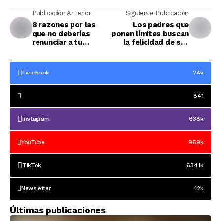
Publicación Anterior
Siguiente Publicación
8 razones por las
Los padres que
que no deberías
ponen límites buscan
renunciar a tu
la felicidad de sus
matrimonio
hijos
Facebook
24k
841
Instagram
638k
YouTube
969k
TikTok
6341k
Newsletter
12k
Últimas publicaciones