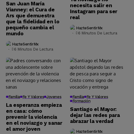
San Juan María
necesita salir en
Vianney: el Cura de
Instagram para ser
Ars que demuestra
real
que la fidelidad en lo
pequeño cambia el
HazteSentirMx
mundo
6 Minutos De Lectura
HazteSentirMx
6 Minutos De Lectura
Familia
Fe Y Valores
Jovenes
Familia
Fe Y Valores
Formación
La esperanza empieza
Santiago el Mayor:
en casa: cómo
dejar las redes para
prevenir la violencia
abrazar la verdad
en el noviazgo y sanar
el amor joven
HazteSentirMx