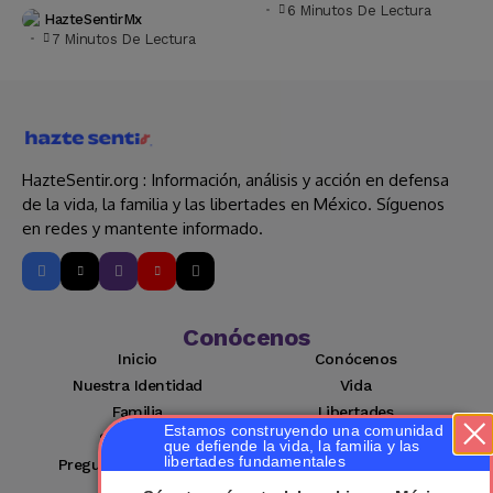
6 Minutos De Lectura
HazteSentirMx
7 Minutos De Lectura
HazteSentir.org : Información, análisis y acción en defensa
de la vida, la familia y las libertades en México. Síguenos
en redes y mantente informado.
Conócenos
Inicio
Conócenos
Nuestra Identidad
Vida
Familia
Libertades
Estamos construyendo una comunidad
Suscríbete
Mi cuenta
que defiende la vida, la familia y las
libertades fundamentales
Preguntas Frecuentes
Contacto