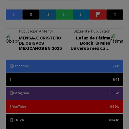
Publicación Anterior
Siguiente Publicación
MENSAJE CRISTERO
La luz de Fátima
DE OBISPOS
Bosch: la Miss
MEXICANOS EN 2025
Universo mexicana
que llevó a Dios al
escenario mundial
Facebook
24k
841
Instagram
638k
YouTube
969k
TikTok
6341k