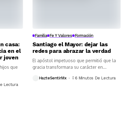
Familia
Fe Y Valores
Formación
n casa:
Santiago el Mayor: dejar las
ia en el
redes para abrazar la verdad
r joven
El apóstol impetuoso que permitió que la
hijos que
gracia transformara su carácter en...
HazteSentirMx
6 Minutos De Lectura
e Lectura