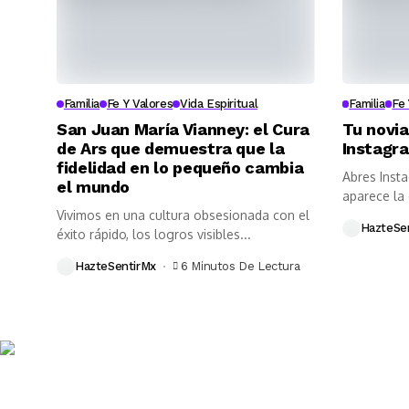
Familia
Fe Y Valores
Vida Espiritual
Familia
Fe 
San Juan María Vianney: el Cura
Tu novia
de Ars que demuestra que la
Instagra
fidelidad en lo pequeño cambia
Abres Inst
el mundo
aparece la
Vivimos en una cultura obsesionada con el
cenando...
HazteSe
éxito rápido, los logros visibles...
HazteSentirMx
6 Minutos De Lectura