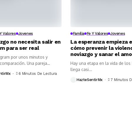
Y Valores
Jovenes
Familia
Fe Y Valores
Jovenes
zgo no necesita salir en
La esperanza empieza e
m para ser real
cómo prevenir la violenc
noviazgo y sanar el amo
agram por unos minutos y
 comparación. Una pareja
Hay una etapa en la vida de los 
llega casi...
ntirMx
6 Minutos De Lectura
HazteSentirMx
7 Minutos D