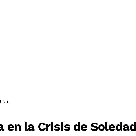

Acciones Y Campañas ✊
Multimedia 🎥
Únete 
steza
a en la Crisis de Soleda