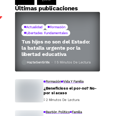
Últimas publicaciones
Actualidad
Formación
Libertades Fundamentales
Tus hijos no son del Estado:
la batalla urgente por la
libertad educativa
HazteSentirMx
5 Minutos De Lectura
Formación
Vida Y Familia
¿Beneficioso el por-no? No-
por si acaso
s
2 Minutos De Lectura
Bastión Político
Familia