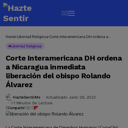
Home
Libertad Religiosa
Corte Interamericana DH ordena a
Nicaragua inmediata liberación del obispo
Rolando Álvarez
Libertad Religiosa
Corte Interamericana DH ordena
a Nicaragua inmediata
liberación del obispo Rolando
Álvarez
HazteSentirMx
Actualizado Junio 29, 2023
1 Minutos De Lectura
Compartir
La
Corte Interamericana de Derechos Humanos
(CorteDH)