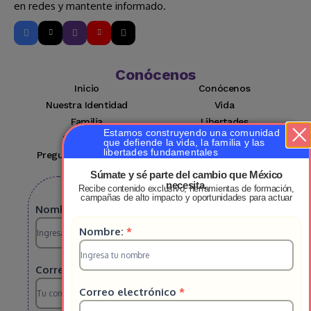
en redes y mantente informado.
Conócenos
Inicio
Conócenos
Nuestra Identidad
Vida
Familia
Libertades
Estamos construyendo una comunidad
Suscríbete
Mi cuenta
que defiende la vida, la familia y las
libertades fundamentales
Preguntas Frecuentes
Contacto
Súmate y sé parte del cambio que México
necesita.
Recibe contenido exclusivo, herramientas de formación,
Suscribete a nuestro boletin
campañas de alto impacto y oportunidades para actuar
Suscripcion
Nombre:
*
Suscripcion
Nombre:
*
HS
HS
2025
Correo electrónico
*
2025
Correo electrónico
*