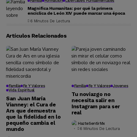
Familia
Formación
Libertades Fundamentales
Magnifica Humanitas: por qué la primera
encíclica de León XIV puede marcar una época
6 Minutos De Lectura
Artículos Relacionados
Familia
Fe Y Valores
Familia
Fe Y Valores
Jovenes
Vida Espiritual
Tu noviazgo no
San Juan María
necesita salir en
Vianney: el Cura de
Instagram para ser
Ars que demuestra
real
que la fidelidad en lo
pequeño cambia el
HazteSentirMx
mundo
6 Minutos De Lectura