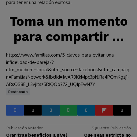
para tener una relación exitosa.
Toma un momento
para compartir …
https://www.familias.com/5-claves-para-evitar-una-
infidelidad-de-pareja/?
utm_medium=social&utm_source=facebook&utm_campaig
n=FamiliasNetwork&fbclid=IwAR0KkMpc3pNJRa4PQmKgzj1-
ARsOS8E_L3vjJtsz5RIQOo772_UQJpEwN7Y
Destacado
Publicación Anterior
Siguiente Publicación
Orar trae beneficios a nivel
Que seas estricta no