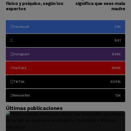
físico y psíquico, según los
significa que seas mala
expertos
madre
Facebook
24k
841
Instagram
638k
YouTube
969k
TikTok
6341k
Newsletter
12k
Últimas publicaciones