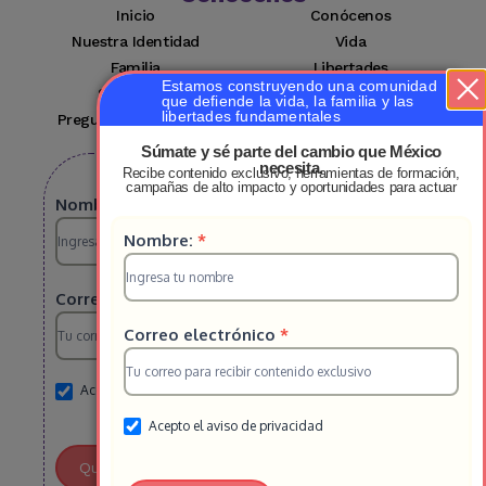
Inicio
Conócenos
Nuestra Identidad
Vida
Familia
Libertades
Estamos construyendo una comunidad
Suscríbete
Mi cuenta
que defiende la vida, la familia y las
libertades fundamentales
Preguntas Frecuentes
Contacto
Súmate y sé parte del cambio que México
necesita.
Recibe contenido exclusivo, herramientas de formación,
Suscribete a nuestro boletin
campañas de alto impacto y oportunidades para actuar
Suscripcion
Nombre:
*
Suscripcion
Nombre:
*
HS
HS
2025
Correo electrónico
*
2025
Correo electrónico
*
Acepto el aviso de privacidad
Acepto el aviso de privacidad
Quiero Unirme