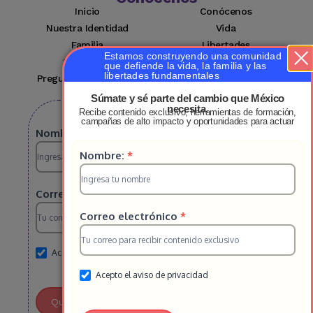
Inicio
Conócenos
Nuestra Identidad
Vida
Familia
Libertades
Estamos construyendo una comunidad
Suscríbete
Mi cuenta
que defiende la vida, la familia y las
libertades fundamentales
Preguntas Frecuentes
Contacto
Súmate y sé parte del cambio que México
necesita.
Recibe contenido exclusivo, herramientas de formación,
Suscribete a nuestro boletin
campañas de alto impacto y oportunidades para actuar
Suscripcion
Nombre:
*
Suscripcion
Nombre:
*
HS
HS
2025
Correo electrónico
*
2025
Correo electrónico
*
Acepto el aviso de privacidad
Acepto el aviso de privacidad
Quiero Unirme