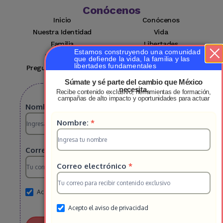
Conócenos
Inicio
Conócenos
Nuestra Identidad
Vida
Familia
Libertades
Estamos construyendo una comunidad
Suscríbete
Mi cuenta
que defiende la vida, la familia y las
libertades fundamentales
Preguntas Frecuentes
Contacto
Súmate y sé parte del cambio que México
necesita.
Recibe contenido exclusivo, herramientas de formación,
Suscribete a nuestro boletin
campañas de alto impacto y oportunidades para actuar
Suscripcion
Nombre:
*
Suscripcion
Nombre:
*
HS
HS
2025
Correo electrónico
*
2025
Correo electrónico
*
Acepto el aviso de privacidad
Acepto el aviso de privacidad