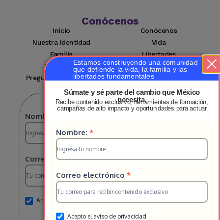
Conócenos
Inicio
Conócenos
Nuestra Identidad
Vida
Familia
Libertades
Estamos construyendo una comunidad
Suscríbete
Mi cuenta
que defiende la vida, la familia y las
libertades fundamentales
Preguntas Frecuentes
Contacto
Súmate y sé parte del cambio que México
necesita.
Recibe contenido exclusivo, herramientas de formación,
Suscribete a nuestro boletin
campañas de alto impacto y oportunidades para actuar
Suscripcion
Nombre:
*
Suscripcion
Nombre:
*
HS
HS
2025
Correo electrónico
*
2025
Correo electrónico
*
Acepto el aviso de privacidad
Acepto el aviso de privacidad