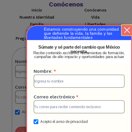
Conócenos
Inicio
Conócenos
Nuestra Identidad
Vida
Familia
Libertades
Estamos construyendo una comunidad
Suscríbete
Mi cuenta
que defiende la vida, la familia y las
libertades fundamentales
Preguntas Frecuentes
Contacto
Súmate y sé parte del cambio que México
necesita.
Recibe contenido exclusivo, herramientas de formación,
Suscribete a nuestro boletin
campañas de alto impacto y oportunidades para actuar
Suscripcion
Nombre:
*
Suscripcion
Nombre:
*
HS
HS
2025
Correo electrónico
*
2025
Correo electrónico
*
Acepto el aviso de privacidad
Acepto el aviso de privacidad