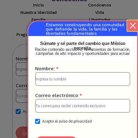
Inicio
Conócenos
Nuestra Identidad
Vida
Familia
Libertades
Estamos construyendo una comunidad
Suscríbete
Mi cuenta
que defiende la vida, la familia y las
libertades fundamentales
Preguntas Frecuentes
Contacto
Súmate y sé parte del cambio que México
necesita.
Recibe contenido exclusivo, herramientas de formación,
Suscribete a nuestro boletin
campañas de alto impacto y oportunidades para actuar
Suscripcion
Nombre:
*
Suscripcion
Nombre:
*
HS
HS
2025
Correo electrónico
*
2025
Correo electrónico
*
Acepto el aviso de privacidad
Acepto el aviso de privacidad
Quiero Unirme