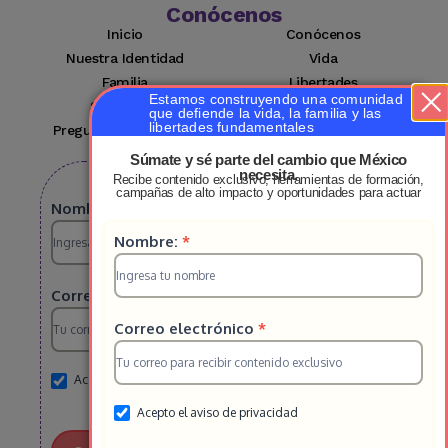
Conócenos
Inicio
Conócenos
Nuestra Identidad
Vida
Familia
Libertades
Estamos construyendo una comunidad
Suscríbete
Mi cuenta
que defiende la vida, la familia y las
libertades fundamentales
Preguntas Frecuentes
Contacto
Súmate y sé parte del cambio que México
necesita.
Recibe contenido exclusivo, herramientas de formación,
Suscribete a nuestro boletin
campañas de alto impacto y oportunidades para actuar
Suscripcion
Nombre:
*
Suscripcion
Nombre:
*
HS
HS
2025
Correo electrónico
*
2025
Correo electrónico
*
Acepto el aviso de privacidad
Acepto el aviso de privacidad