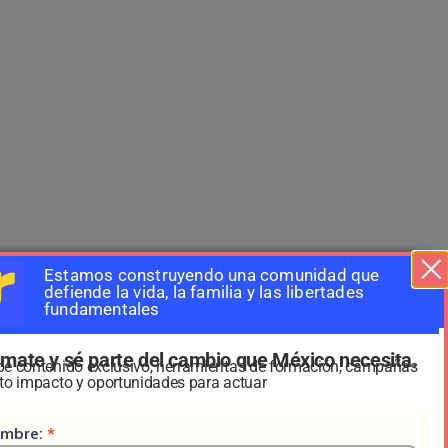
Estamos construyendo una comunidad que
defiende la vida, la familia y las libertades
fundamentales
mate y sé parte del cambio que México necesita.
Suscribete a nuestro boletin
be contenido exclusivo, herramientas de formación, campañas
Suscripcion
Nombre:
*
lto impacto y oportunidades para actuar
HS
uscripcion
mbre:
*