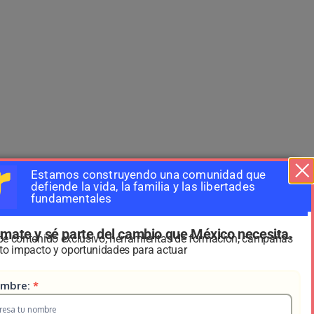
Estamos construyendo una comunidad que
defiende la vida, la familia y las libertades
fundamentales
mate y sé parte del cambio que México necesita.
Suscribete a nuestro boletin
be contenido exclusivo, herramientas de formación, campañas
Suscripcion
Nombre:
*
lto impacto y oportunidades para actuar
HS
uscripcion
mbre:
*
2025
Correo electrónico
*