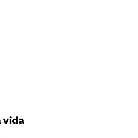

Acciones Y Campañas ✊
Multimedia 🎥
Únete 
 vida