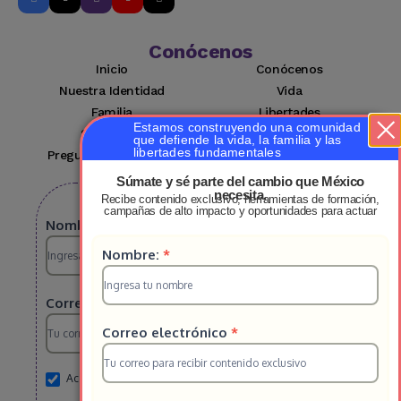
Conócenos
Inicio
Conócenos
Nuestra Identidad
Vida
Familia
Libertades
Estamos construyendo una comunidad
Suscríbete
Mi cuenta
que defiende la vida, la familia y las
libertades fundamentales
Preguntas Frecuentes
Contacto
Súmate y sé parte del cambio que México
necesita.
Recibe contenido exclusivo, herramientas de formación,
Suscribete a nuestro boletin
campañas de alto impacto y oportunidades para actuar
Suscripcion
Nombre:
*
Suscripcion
Nombre:
*
HS
HS
2025
Correo electrónico
*
2025
Correo electrónico
*
Acepto el aviso de privacidad