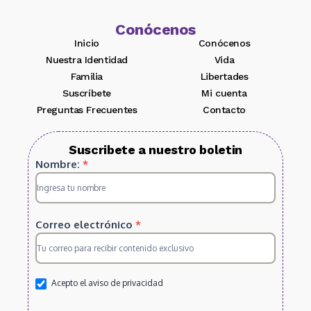
Conócenos
Inicio
Conócenos
Nuestra Identidad
Vida
Familia
Libertades
Suscríbete
Mi cuenta
Preguntas Frecuentes
Contacto
Suscribete a nuestro boletin
Suscripcion
Nombre:
*
HS
2025
Correo electrónico
*
Acepto el aviso de privacidad