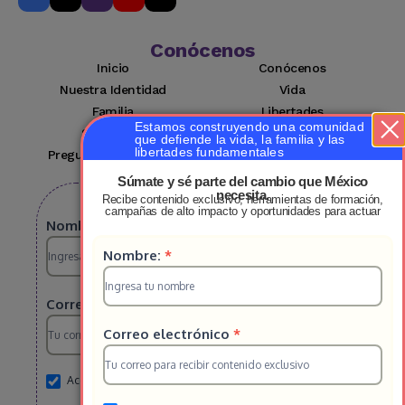
Conócenos
Inicio
Conócenos
Nuestra Identidad
Vida
Familia
Libertades
Estamos construyendo una comunidad
Suscríbete
Mi cuenta
que defiende la vida, la familia y las
libertades fundamentales
Preguntas Frecuentes
Contacto
Súmate y sé parte del cambio que México
necesita.
Recibe contenido exclusivo, herramientas de formación,
Suscribete a nuestro boletin
campañas de alto impacto y oportunidades para actuar
Suscripcion
Nombre:
*
Suscripcion
Nombre:
*
HS
HS
2025
Correo electrónico
*
2025
Correo electrónico
*
Acepto el aviso de privacidad