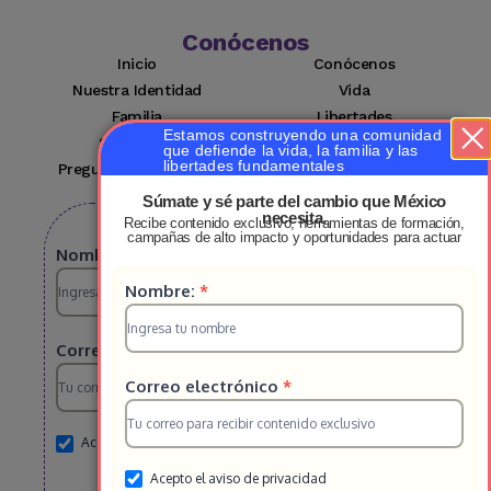
Conócenos
Inicio
Conócenos
Nuestra Identidad
Vida
Familia
Libertades
Estamos construyendo una comunidad
Suscríbete
Mi cuenta
que defiende la vida, la familia y las
libertades fundamentales
Preguntas Frecuentes
Contacto
Súmate y sé parte del cambio que México
necesita.
Recibe contenido exclusivo, herramientas de formación,
Suscribete a nuestro boletin
campañas de alto impacto y oportunidades para actuar
Suscripcion
Nombre:
*
Suscripcion
Nombre:
*
HS
HS
2025
Correo electrónico
*
2025
Correo electrónico
*
Acepto el aviso de privacidad
Acepto el aviso de privacidad