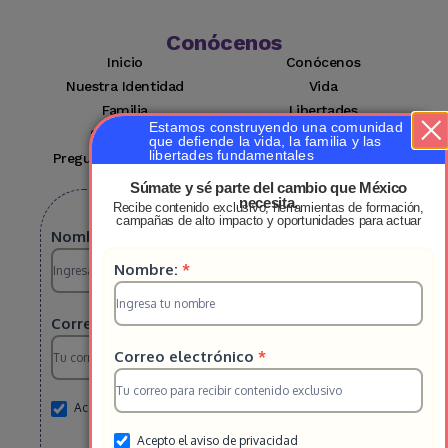
Conócenos
Inicio
Conócenos
Nuestra Identidad
Vida
Familia
Libertades
Estamos construyendo una comunidad
Suscríbete
Mi cuenta
que defiende la vida, la familia y las
libertades fundamentales
Preguntas Frecuentes
Contacto
Súmate y sé parte del cambio que México
necesita.
Recibe contenido exclusivo, herramientas de formación,
Suscribete a nuestro boletin
campañas de alto impacto y oportunidades para actuar
Suscripcion
Nombre:
*
Suscripcion
Nombre:
*
HS
HS
2025
Correo electrónico
*
2025
Correo electrónico
*
Acepto el aviso de privacidad
Acepto el aviso de privacidad