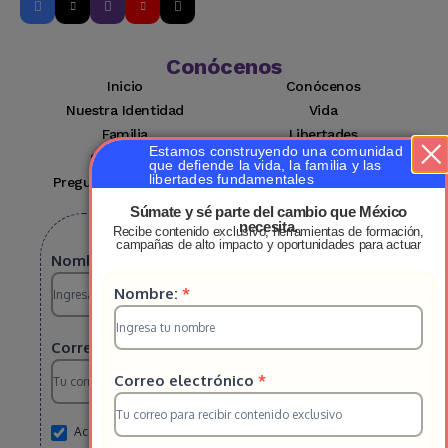
Conócenos
Inicio
Conócenos
Nuestra Identidad
Vida
Familia
Libertades
Estamos construyendo una comunidad
Suscríbete
Mi cuenta
que defiende la vida, la familia y las
libertades fundamentales
Preguntas Frecuentes
Contacto
Súmate y sé parte del cambio que México
necesita.
Recibe contenido exclusivo, herramientas de formación,
Suscribete a nuestro boletin
campañas de alto impacto y oportunidades para actuar
Suscripcion
Nombre:
*
Suscripcion
Nombre:
*
HS
HS
2025
Correo electrónico
*
2025
Correo electrónico
*
Acepto el aviso de privacidad