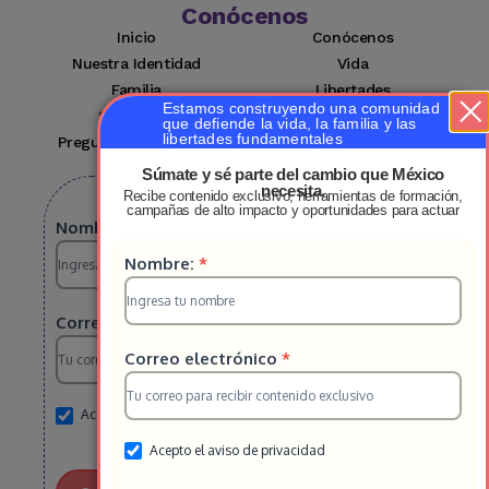
Conócenos
Inicio
Conócenos
Nuestra Identidad
Vida
Familia
Libertades
Estamos construyendo una comunidad
Suscríbete
Mi cuenta
que defiende la vida, la familia y las
libertades fundamentales
Preguntas Frecuentes
Contacto
Súmate y sé parte del cambio que México
necesita.
Recibe contenido exclusivo, herramientas de formación,
Suscribete a nuestro boletin
campañas de alto impacto y oportunidades para actuar
Suscripcion
Nombre:
*
Suscripcion
Nombre:
*
HS
HS
2025
Correo electrónico
*
2025
Correo electrónico
*
Acepto el aviso de privacidad
Acepto el aviso de privacidad