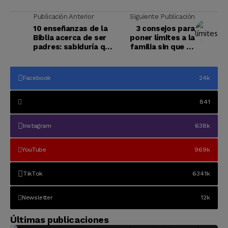
Publicación Anterior
Siguiente Publicación
10 enseñanzas de la
3 consejos para
Biblia acerca de ser
poner límites a la
padres: sabiduría que
familia sin que se
no caduca
ofendan
Facebook
24k
841
Instagram
638k
YouTube
969k
TikTok
6341k
Newsletter
12k
Últimas publicaciones