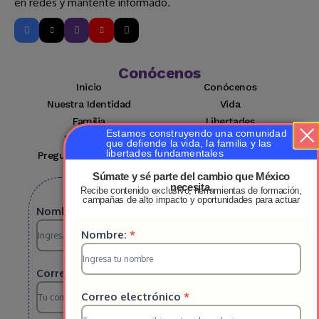
en redes y mantente informado.
Conócenos
Inicio
Conócenos
Nuestra Identidad
Vida
Familia
Libertades
Estamos construyendo una comunidad
Suscríbete
Mi cuenta
que defiende la vida, la familia y las
libertades fundamentales
Preguntas Frecuentes
Contacto
Súmate y sé parte del cambio que México
necesita.
Recibe contenido exclusivo, herramientas de formación,
Suscribete a nuestro boletin
campañas de alto impacto y oportunidades para actuar
Suscripcion
Nombre:
*
Suscripcion
Nombre:
*
HS
HS
2025
Correo electrónico
*
2025
Correo electrónico
*