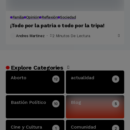
Familia
Opinión
Reflexión
Sociedad
¡Todo por la patria o todo por la tripa!
Andres Martinez
2 Minutos De Lectura
Explore Categories
Aborto
actualidad
12
8
Bastión Político
Blog
10
5
Cine y Cultura
Comunidad
1
2