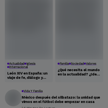
Actualidad
Iglesía
Familia
Sociedad
Valores
Internacional
¿Qué necesita el mundo
León XIV en España: un
en la actualidad? ¿Ideas
viaje de fe, diálogo y
o Testigos?
compromiso con los
más vulnerables
Vida Y Familia
México después del silbatazo: la unidad que
vimos en el fútbol debe empezar en casa