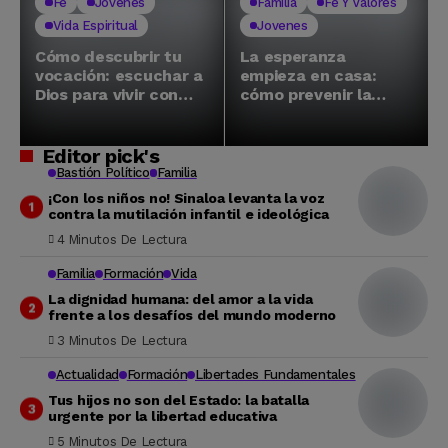
Fe
Jovenes
Familia
Fe Y Valores
Vida Espiritual
Jovenes
Cómo descubrir tu
La esperanza
vocación: escuchar a
empieza en casa:
Dios para vivir con
cómo prevenir la
propósito
violencia en el
noviazgo y sanar el
amor joven
Editor pick's
Bastión Político
Familia
¡Con los niños no! Sinaloa levanta la voz
contra la mutilación infantil e ideológica
4 Minutos De Lectura
Familia
Formación
Vida
La dignidad humana: del amor a la vida
frente a los desafíos del mundo moderno
3 Minutos De Lectura
Actualidad
Formación
Libertades Fundamentales
Tus hijos no son del Estado: la batalla
urgente por la libertad educativa
5 Minutos De Lectura