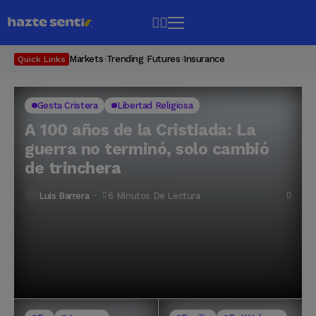
Markets
Trending
Futures
Insurance
Quick Links
Gesta Cristera
Libertad Religiosa
A 100 años de la Cristiada: La
guerra no terminó, solo cambió
de trinchera
Luis Barrera
6 Minutos De Lectura