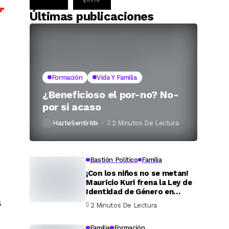
Últimas publicaciones
Formación
Vida Y Familia
¿Beneficioso el por-no? No-
por si acaso
HazteSentirMx
2 Minutos De Lectura
Bastión Político
Familia
¡Con los niños no se metan!
Mauricio Kuri frena la Ley de
Identidad de Género en
Querétaro
s
2 Minutos De Lectura
Familia
Formación