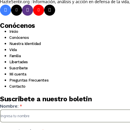
HazteSentir.org : Información, análisis y acción en defensa de la vid
Conócenos
Inicio
Conócenos
Nuestra Identidad
Vida
Familia
Libertades
Suscríbete
Mi cuenta
Preguntas Frecuentes
Contacto
Suscribete a nuestro boletin
Suscripcion
Nombre:
*
HS
2025