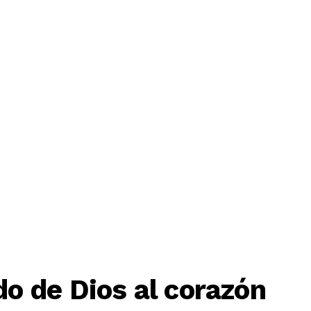

Acciones Y Campañas ✊
Multimedia 🎥
Únete 
o de Dios al corazón