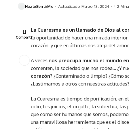
HazteSentirMx
Actualizado Marzo 13, 2024
2 Minu
La Cuaresma es un llamado de Dios al co
la oportunidad de hacer una mirada interior 
Compartir
corazón, y que en últimas nos aleja del amor
A veces
nos preocupa mucho el mundo en q
comenten, la sociedad que nos rodea… ¿Y nu
corazón?
¿Contaminado o limpio? ¿Cómo so
¿Lastimamos a otros con nuestras actitudes
La Cuaresma es tiempo de purificación, en el 
odio, los juicios, el orgullo, la soberbia, las
que como ser humanos que somos, podemos 
una maravillosa herramienta que es el discer