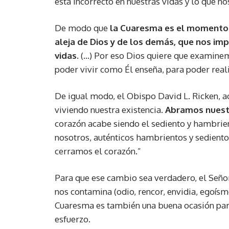
está incorrecto en nuestras vidas y lo que n
De modo que
la Cuaresma es el momento 
aleja de Dios y de los demás, que nos imp
vidas.
(…) Por eso Dios quiere que examinemo
poder vivir como Él enseña, para poder real
De igual modo, el Obispo David L. Ricken,
viviendo nuestra existencia.
Abramos nuestr
corazón acabe siendo el sediento y hambri
nosotros, auténticos hambrientos y sedientos
cerramos el corazón.”
Para que ese cambio sea verdadero, el Señor 
nos contamina (odio, rencor, envidia, egoísm
Cuaresma es también una buena ocasión para 
esfuerzo.