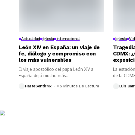
Actualidad
Iglesía
Internacional
Iglesía
Vid
León XIV en España: un viaje de
Tragedia
fe, diálogo y compromiso con
CDMX: ¿
los más vulnerables
exposic
El viaje apostólico del papa León XIV a
La estación
España dejó mucho más...
de la CDMX
HazteSentirMx
5 Minutos De Lectura
Luis Barr