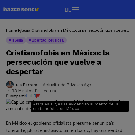
Home
Iglesía
Cristianofobia en México: la persecución que vuelve
a despertar
Iglesía
Libertad Religiosa
Cristianofobia en México: la
persecución que vuelve a
despertar
Luis Barrera
Actualizado 7 Meses Ago
3 Minutos De Lectura
Compartir
Ataques a iglesias evidencian aumento de la
cristianofobia en México
En México el gobierno oficialista presume ser un país
tolerante, plural e inclusivo. Sin embargo, hay una verdad