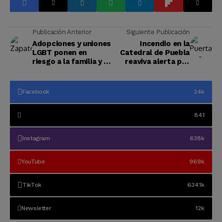
Publicación Anterior
Siguiente Publicación
Adopciones y uniones
Incendio en la
LGBT ponen en
Catedral de Puebla
riesgo a la familia y a
reaviva alerta por
la infancia
cristianofobia en
México
Facebook
24k
841
Instagram
638k
YouTube
969k
TikTok
6341k
Newsletter
12k