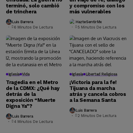
terminó, solo cambió
y compromiso con los
de trinchera
más vulnerables
Luis Barrera
HazteSentirMx
6 Minutos De Lectura
5 Minutos De Lectura
Iglesía
Vida
Iglesía
Libertad Religiosa
Tragedia en el Metro
¡Victoria para la fe!
de la CDMX: ¿Qué hay
Tijuana da marcha
detrás de la
atrás y cancela cobros
exposición “Muerte
a la Semana Santa
Digna Ya”?
Luis Barrera
2 Minutos De Lectura
Luis Barrera
4 Minutos De Lectura