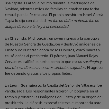
una capilla. El ataque ocurrió durante la madrugada de
Navidad, mientras miles de familias celebraban una fecha
central para la fe cristiana. El propio presbítero Israel García
Tapia lo dijo con claridad:
no fue un daño material, fue un
ataque directo a la fe y a la comunidad
.
En
Chavinda, Michoacán
, un joven ingresó a la parroquia
de Nuestra Señora de Guadalupe y destruyó imágenes de
Cristo y de Nuestra Señora de los Dolores, volcó bancas y
causó daños al presbiterio. El párroco, Juan Manuel Rojas
Cervantes, calificó el hecho como lo que es:
un sacrilegio y
una ofensa directa a nuestros símbolos sagrados
. El agresor
fue detenido gracias a los propios fieles.
En
León, Guanajuato
, la Capilla del Señor de Villaseca fue
vandalizada. Los responsables hicieron un boquete en el
templo y robaron las imágenes del Cristo y de la Virgen del
presbiterio. La diócesis expresó tristeza e impotencia ante
un acto que violentó la casa de Dios y lastimó