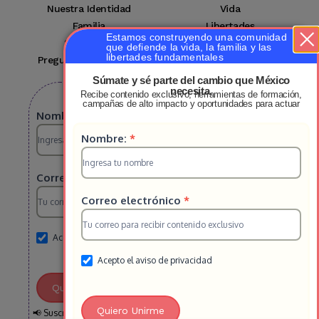
Nuestra Identidad
Vida
Familia
Libertades
Estamos construyendo una comunidad
Suscríbete
Mi cuenta
que defiende la vida, la familia y las
libertades fundamentales
Preguntas Frecuentes
Contacto
Súmate y sé parte del cambio que México
necesita.
Recibe contenido exclusivo, herramientas de formación,
Suscribete a nuestro boletin
campañas de alto impacto y oportunidades para actuar
Suscripcion
Nombre:
*
Suscripcion
Nombre:
*
HS
HS
2025
Correo electrónico
*
2025
Correo electrónico
*
Acepto el aviso de privacidad
Acepto el aviso de privacidad
Quiero Unirme
Quiero Unirme
📢 Suscríbete y recibe semanalmente información clave sobre la