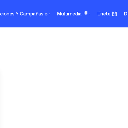
ciones Y Campañas ✊
Multimedia 🎥
Únete 🙌
D