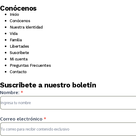
Conócenos
Inicio
Conócenos
Nuestra Identidad
Vida
Familia
Libertades
Suscríbete
Mi cuenta
Preguntas Frecuentes
Contacto
Suscribete a nuestro boletin
Suscripcion
Nombre:
*
HS
2025
Correo electrónico
*