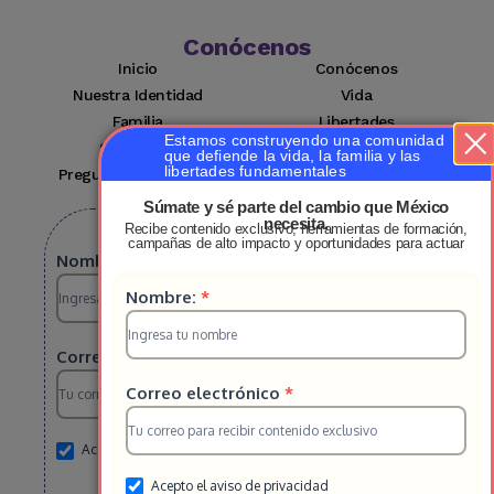
Conócenos
Inicio
Conócenos
Nuestra Identidad
Vida
Familia
Libertades
Estamos construyendo una comunidad
Suscríbete
Mi cuenta
que defiende la vida, la familia y las
libertades fundamentales
Preguntas Frecuentes
Contacto
Súmate y sé parte del cambio que México
necesita.
Recibe contenido exclusivo, herramientas de formación,
Suscribete a nuestro boletin
campañas de alto impacto y oportunidades para actuar
Suscripcion
Nombre:
*
Suscripcion
Nombre:
*
HS
HS
2025
Correo electrónico
*
2025
Correo electrónico
*
Acepto el aviso de privacidad
Acepto el aviso de privacidad