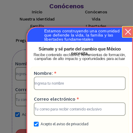
Conócenos
Inicio
Conócenos
Nuestra Identidad
Vida
Familia
Libertades
Estamos construyendo una comunidad
Suscríbete
Mi cuenta
que defiende la vida, la familia y las
libertades fundamentales
Preguntas Frecuentes
Contacto
Súmate y sé parte del cambio que México
necesita.
Recibe contenido exclusivo, herramientas de formación,
Suscribete a nuestro boletin
campañas de alto impacto y oportunidades para actuar
Suscripcion
Nombre:
*
Suscripcion
Nombre:
*
HS
HS
2025
Correo electrónico
*
2025
Correo electrónico
*
Acepto el aviso de privacidad
Acepto el aviso de privacidad