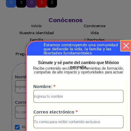
Conócenos
Inicio
Conócenos
Nuestra Identidad
Vida
Familia
Libertades
Estamos construyendo una comunidad
Suscríbete
Mi cuenta
que defiende la vida, la familia y las
libertades fundamentales
Preguntas Frecuentes
Contacto
Súmate y sé parte del cambio que México
necesita.
Recibe contenido exclusivo, herramientas de formación,
Suscribete a nuestro boletin
campañas de alto impacto y oportunidades para actuar
Suscripcion
Nombre:
*
Suscripcion
Nombre:
*
HS
HS
2025
Correo electrónico
*
2025
Correo electrónico
*
Acepto el aviso de privacidad