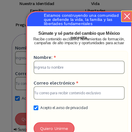
Nuestra Identidad
Vida
Familia
Libertades
Estamos construyendo una comunidad
Suscríbete
Mi cuenta
que defiende la vida, la familia y las
libertades fundamentales
Preguntas Frecuentes
Contacto
Súmate y sé parte del cambio que México
necesita.
Recibe contenido exclusivo, herramientas de formación,
Suscribete a nuestro boletin
campañas de alto impacto y oportunidades para actuar
Suscripcion
Nombre:
*
Suscripcion
Nombre:
*
HS
HS
2025
Correo electrónico
*
2025
Correo electrónico
*
Acepto el aviso de privacidad
Acepto el aviso de privacidad
Quiero Unirme
Quiero Unirme
📢 Suscríbete y recibe semanalmente información clave sobre la