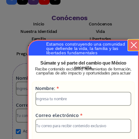
Conócenos
Inicio
Conócenos
Nuestra Identidad
Vida
Familia
Libertades
Estamos construyendo una comunidad
Suscríbete
Mi cuenta
que defiende la vida, la familia y las
libertades fundamentales
Preguntas Frecuentes
Contacto
Súmate y sé parte del cambio que México
necesita.
Recibe contenido exclusivo, herramientas de formación,
Suscribete a nuestro boletin
campañas de alto impacto y oportunidades para actuar
Suscripcion
Nombre:
*
Suscripcion
Nombre:
*
HS
HS
2025
Correo electrónico
*
2025
Correo electrónico
*
Acepto el aviso de privacidad