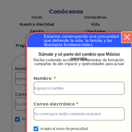
Conócenos
Inicio
Conócenos
Nuestra Identidad
Vida
Familia
Libertades
Estamos construyendo una comunidad
Suscríbete
Mi cuenta
que defiende la vida, la familia y las
libertades fundamentales
Preguntas Frecuentes
Contacto
Súmate y sé parte del cambio que México
necesita.
Recibe contenido exclusivo, herramientas de formación,
Suscribete a nuestro boletin
campañas de alto impacto y oportunidades para actuar
Suscripcion
Nombre:
*
Suscripcion
Nombre:
*
HS
HS
2025
Correo electrónico
*
2025
Correo electrónico
*
Acepto el aviso de privacidad
Acepto el aviso de privacidad