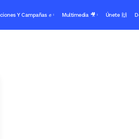
ciones Y Campañas ✊
Multimedia 🎥
Únete 🙌
D