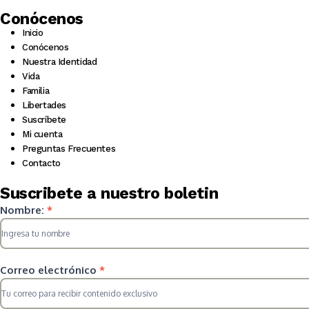
Conócenos
Inicio
Conócenos
Nuestra Identidad
Vida
Familia
Libertades
Suscríbete
Mi cuenta
Preguntas Frecuentes
Contacto
Suscribete a nuestro boletin
Suscripcion
Nombre:
*
HS
2025
Correo electrónico
*