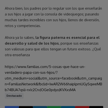
Ahora bien, los padres por lo regular son los que enseñarán
a sus hijos a jugar con la consola de videojuegos; pasando
muchas tardes increíbles con sus hijos, llenos de diversión,
retos y competencias.
Ahora ya lo sabes,
la figura paterna es esencial para el
desarrollo y salud de los hijos
, porque sus enseñanzas
son valiosas para que ellos tengan un futuro exitoso. ¿Qué
otra enseñanza
https://www.familias.com/5-cosas-que-hace-un-
verdadero-papa-con-sus-hijos/?
utm_medium=social&utm_source=facebook&utm_campaig
n=FamiliasNetwork&fbclid=IwAR2W66haiplpmUGySqweMB
b74BUA7qsli-rxIc2CrvJOGe0pdyoJKVXxsMA
Destacado