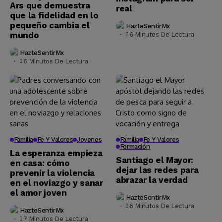
Ars que demuestra
real
que la fidelidad en lo
pequeño cambia el
HazteSentirMx
mundo
6 Minutos De Lectura
HazteSentirMx
6 Minutos De Lectura
Familia
Fe Y Valores
Jovenes
Familia
Fe Y Valores
Formación
La esperanza empieza
Santiago el Mayor:
en casa: cómo
dejar las redes para
prevenir la violencia
abrazar la verdad
en el noviazgo y sanar
el amor joven
HazteSentirMx
6 Minutos De Lectura
HazteSentirMx
7 Minutos De Lectura