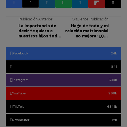
Publicación Anterior
Siguiente Publicación
La importancia de
Hago de todo y mi
decir te quiero a
relación matrimonial
nuestros hijos todos
no mejora: ¿Qué
los días
puedo hacer?
Facebook
24k
841
Instagram
638k
YouTube
969k
TikTok
6341k
Newsletter
12k